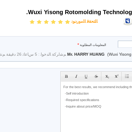
Wuxi Yisong Rotomolding Technology
ﺎﻠﺘﺤﻘﻗ ﺎﻠﻣﻭﺭﺩﻮﻧ
المعلومات المطلوبة
(Wuxi Yisong
Mr. HARRY HUANG
ﻢﺷﺍﺮﻛﺓ ﺎﻟﺪﺧﻮﻟ : 5 ﺱﺎﻋﺎﺗ 26 دقيقة ﻢﻧﺫ