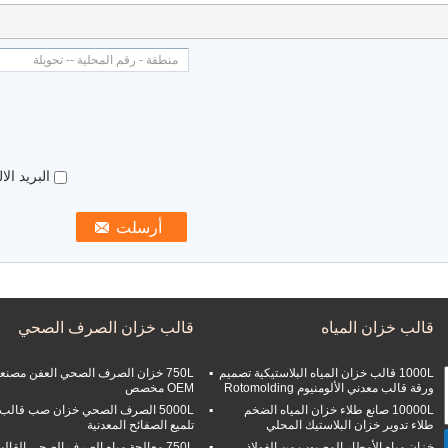
البريد ال
قالب خزان المياه
قالب خزان الصرف الصحي
1000L قالب خزان المياه البلاستيكية تصميم
750L خزان الصرف الصحي العفن مصنع
ورقة قالب معدني الألومنيوم Rotomolding
OEM مخصص
10000L صانع طلاء خزان المياه الضخم
5000L الصرف الصحي خزان صب قالب
طلاء تدوير خزان البلاستيك المحلي
تلميع الصفائح المعدنية
خزان مياه الأمطار المصبوب من الفولاذ
750L معالجة مياه الصرف الصحي القال