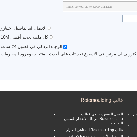
Enter between 20 to 3,000 characters.
الاتصال آند تفاصيل اختياري
كل ملف بحجم أقصى 10M.
الرجاء الرد لي في غضون 24 ساعة.
الكتروني لي مرتين في الاسبوع تحديثات على أحدث المنتجات ومزود المعلومات.
قالب Rotomoulding
ين
العجل القفص صانعي قوالب
Rotomoulding الرمال الانفجار السلس
البولندية
قالب Rotomoulding الصناعي للجرار
ب
آلة غسل الأرض Rotomoulding العفن