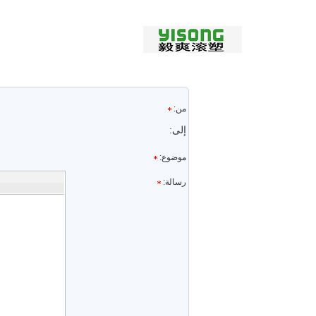
email
من:
إلى:
موضوع:
subject
رسالة: