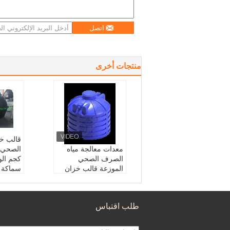
اتصل
منتجات أخرى
قالب خ
معدات معالجة مياه
الصرف الصحي
الموزعة قالب خزان
سماكة
الصرف الصحي
ustrial,
Home
Rotomolding
نموذج رقم.:
حجم متنو
Variety
طلب اقتباس
ع يعتمد على طلب الع
On Cli
ميل
Require
رمز النظام المنسق:
8
ngular