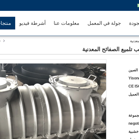
جودة
جولة في المعمل
معلومات عنا
أشرطة فيديو
منتجا
ق
 الصين
Yison
CE IS
العميل
negot
 خشبية