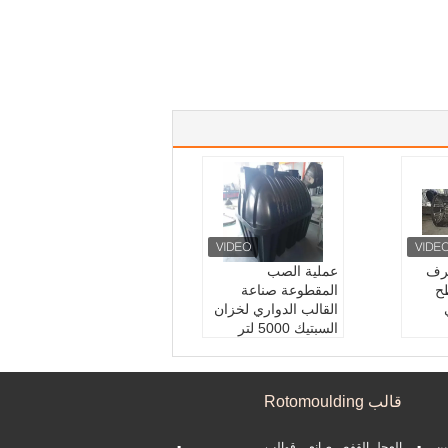
رف
عملية الصب
ح
المقطوعة صناعة
القالب الدواري لخزان
السبتيك 5000 لتر
Size:
Customized
Siz
Packaging:
Carton
Pack
Box
قالب Rotomoulding
Weight:
2.5kg
Usage::
Industrial,
Usa
Home
ين
العجل القفص صانعي قوالب