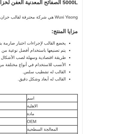
5000L الصفائح المعدنية العفن لخزان الصرف الصحي دورة 20000 تلميع
Wuxi Yisong هي شركة محترفة لقالب خزان الصرف الصحي ، ونحن نستخدم آلة الضغط الهيدروليكية لصنع شكل القالب.
مزايا المنتج:
يخضع القالب لإجراءات اختبار صارمة بنا
يتم تصنيعها باستخدام أفضل نوعية من ا
طريقة اقتصادية وسهلة لصب الأشكال 
الأنسب للاستخدام في أنواع مختلفة من م
القالب له تشطيب سلس.
القالب له أبعاد وشكل دقيق.
اسم
الاهلية
مادة
OEM
المعالجة السطحية