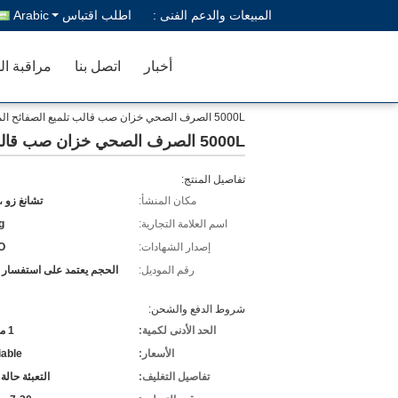
المبيعات والدعم الفنى :
اطلب اقتباس
Arabic
أخبار
اتصل بنا
مراقبة ال
5000L الصرف الصحي خزان صب قالب تلميع الصفائح المعدنية
5000L الصرف الصحي خزان صب قالب تلميع الصفائح المعدنية
تفاصيل المنتج:
مكان المنشأ:
تشانغ زو ،
اسم العلامة التجارية:
g
إصدار الشهادات:
O
رقم الموديل:
الحجم يعتمد على استفسار 
شروط الدفع والشحن:
الحد الأدنى لكمية:
1 مجموعة
الأسعار:
iable
تفاصيل التغليف:
التعبئة حالة