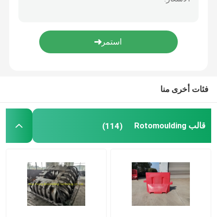
فرن مكوك متحرك
آلة صب الدوران الدائري
آلة تحبيب إعادة تدوير البلاستيك
فئات أخرى منا
طاحن LDPE
قالب Rotomoulding
(114)
كسارة نفايات البلاستيك
تقطيع نفايات البلاستيك
منتجات روتو المقولبة