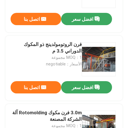
افضل سعر
اتصل بنا
فرن الروتومولدينج ذو المكوك
الدوراني 3.5 م
MOQ：1 مجموعة
الأسعار：negotiable
افضل سعر
اتصل بنا
مسكن
منتجات
3.0m فرن مكوك Rotomolding آلة
الشركة المصنعة
أشرطة فيديو
MOQ：1 مجموعة