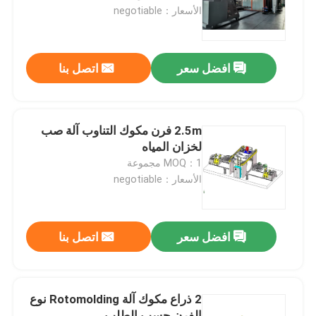
الأسعار：negotiable
معلومات عنا
افضل سعر
اتصل بنا
جولة في المعمل
مراقبة الجودة
2.5m فرن مكوك التناوب آلة صب
لخزان المياه
MOQ：1 مجموعة
اتصل بنا
الأسعار：negotiable
أخبار
افضل سعر
اتصل بنا
اطلب اقتباس
2 ذراع مكوك آلة Rotomolding نوع
قالب Rotomoulding
الفرن حسب الطلب