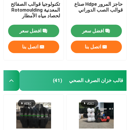
حاجز المرور Hdpe صناع
تكنولوجيا قوالب الصفائح
قوالب الصب الدوراني
المعدنية Rotomoulding
المعدات المساعدة
لحصاد مياه الأمطار
افضل سعر
افضل سعر
حقيبة سفر مقاومة للماء
اتصل بنا
اتصل بنا
ألواح الصلب المدرفلة على البارد
قالب خزان الصرف الصحي
(41)