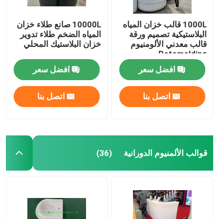
1000L قالب خزان المياه
10000L صانع طلاء خزان
البلاستيكية تصميم ورقة
المياه الضخم طلاء تدوير
قالب معدني الألومنيوم
خزان البلاستيك المحلي
Rotomolding
افضل سعر
افضل سعر
اتصل بنا
اتصل بنا
قوالب الألمنيوم الدورانية
(36)