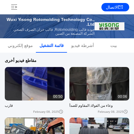
الاتصال
Wuxi Yisong Rotomolding Technology Co.,
Ltd.
جودة قالب Rotomoulding, قالب خزان الصرف الصحي
الشركة المصنعة من الصين
بيت
أشرطة فيديو
قائمة التشغيل
موقع إلكتروني
مقاطع فيديو أخرى
00:50
00:06
وعاء من الفولاذ المقاوم للصدأ
قارب
February 08, 2025
February 08, 2025