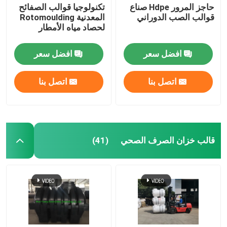
حاجز المرور Hdpe صناع
تكنولوجيا قوالب الصفائح
قوالب الصب الدوراني
المعدنية Rotomoulding
المعدات المساعدة
لحصاد مياه الأمطار
افضل سعر
افضل سعر
حقيبة سفر مقاومة للماء
اتصل بنا
اتصل بنا
ألواح الصلب المدرفلة على البارد
قالب خزان الصرف الصحي
(41)