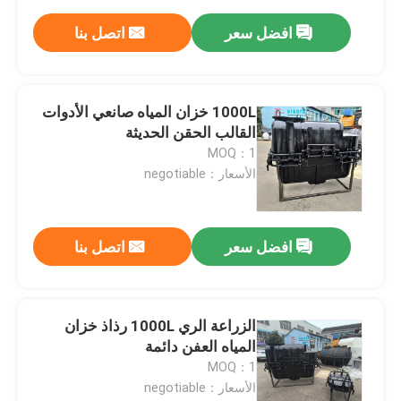
افضل سعر
اتصل بنا
1000L خزان المياه صانعي الأدوات
القالب الحقن الحديثة
MOQ：1
الأسعار：negotiable
افضل سعر
اتصل بنا
الزراعة الري 1000L رذاذ خزان
المياه العفن دائمة
MOQ：1
الأسعار：negotiable