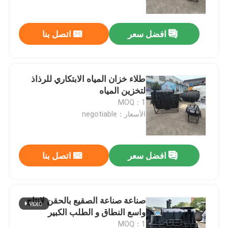
افضل سعر
اتصل بنا
طلاء خزان المياه الابتكاري للرذاذ
لتخزين المياه
MOQ：1
الأسعار：negotiable
افضل سعر
اتصل بنا
مسكن
منتجات
صناعة صناعة الصقيع بالحقن لإنتاج
واسع النطاق و الطلب الكبير
أشرطة فيديو
MOQ：1