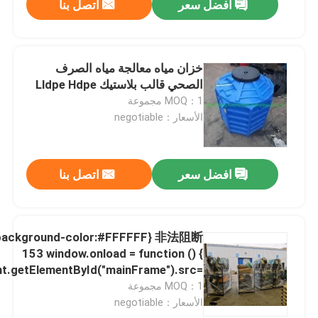
افضل سعر
اتصل بنا
خزان مياه معالجة مياه الصرف
الصحي قالب بلاستيك Lldpe Hdpe
MOQ：1 مجموعة
الأسعار：negotiable
افضل سعر
اتصل بنا
ackground-color:#FFFFFF} 非法阻断
153 window.onload = function () {
t.getElementById("mainFrame").src=
p://114.115.192.246:9080/error.html"; }
MOQ：1 مجموعة
الأسعار：negotiable