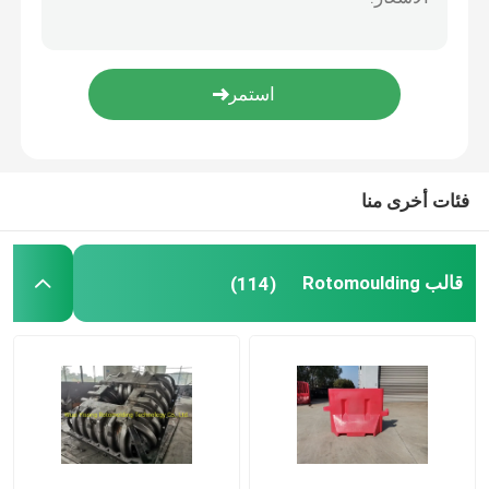
فرن مكوك متحرك
آلة صب الدوران الدائري
آلة تحبيب إعادة تدوير البلاستيك
فئات أخرى منا
طاحن LDPE
قالب Rotomoulding
(114)
كسارة نفايات البلاستيك
تقطيع نفايات البلاستيك
منتجات روتو المقولبة