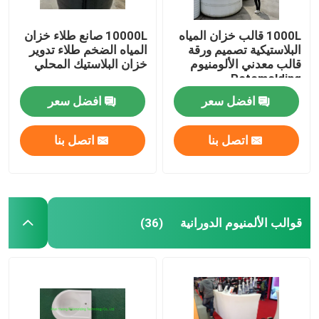
1000L قالب خزان المياه
10000L صانع طلاء خزان
البلاستيكية تصميم ورقة
المياه الضخم طلاء تدوير
قالب معدني الألومنيوم
خزان البلاستيك المحلي
Rotomolding
افضل سعر
افضل سعر
اتصل بنا
اتصل بنا
قوالب الألمنيوم الدورانية
(36)