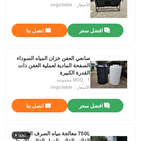
الأسعار：negotiable
معلومات عنا
افضل سعر
اتصل بنا
جولة في المعمل
مراقبة الجودة
صانعي العفن خزان المياه السوداء
الصفحة المادية لعملية العفن ذات
القدرة الكبيرة
اتصل بنا
MOQ：1 مجموعة
الأسعار：negotiable
أخبار
افضل سعر
اتصل بنا
اطلب اقتباس
750L معالجة مياه الصرف الصحي
قالب Rotomoulding
القالب القالب الدوار القالب الأسعار