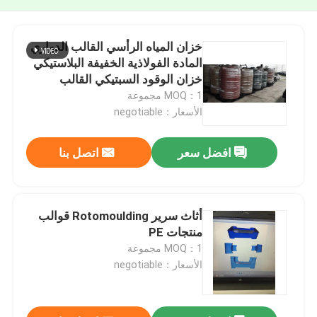
خزان المياه الرأسي القالب الدواري
المادة الفولاذية الخفيفة البلاستيكي
خزان الوقود السبتيكي القالب
الدواري
MOQ：1 مجموعة
الأسعار：negotiable
افضل سعر
اتصل بنا
أثاث سرير Rotomoulding قوالب
منتجات PE
MOQ：1 مجموعة
الأسعار：negotiable