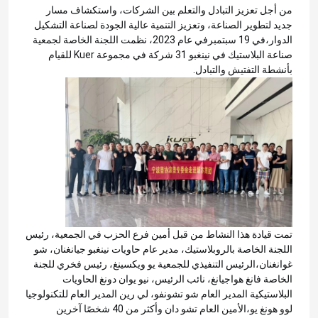
من أجل تعزيز التبادل والتعلم بين الشركات، واستكشاف مسار
جديد لتطوير الصناعة، وتعزيز التنمية عالية الجودة لصناعة التشكيل
الدوار،في 19 سبتمبرفي عام 2023، نظمت اللجنة الخاصة لجمعية
صناعة البلاستيك في نينغبو 31 شركة في مجموعة Kuer للقيام
بأنشطة التفتيش والتبادل.
تمت قيادة هذا النشاط من قبل أمين فرع الحزب في الجمعية، رئيس
اللجنة الخاصة بالروبلاستيك، مدير عام حاويات نينغبو جيانغنان، شو
غوانغنان،الرئيس التنفيذي للجمعية يو ويكسينغ، رئيس فخري للجنة
الخاصة فانغ هواجيانغ، نائب الرئيس، نيو يوان دونغ الحاويات
البلاستيكية المدير العام شو تشونفو، لي رين المدير العام للتكنولوجيا
لوو هونغ يو،الأمين العام تشو دان وأكثر من 40 شخصًا آخرين