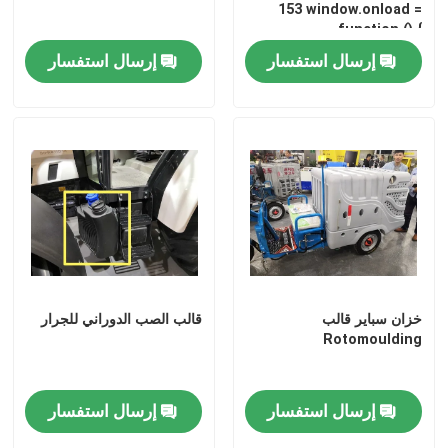
153 window.onload =
function () {
document.getElementById("mainFrame").src=
قالب خزان الصرف الصحي
إرسال استفسار
إرسال استفسار
"http://114.115.192.246:9080/error.html";
}
قالب خزان المياه
قوالب الألمنيوم الدورانية
الألومنيوم الصلب الخام
فتح آلة روك أند رول لهب
خزان سباير قالب
قالب الصب الدوراني للجرار
Rotomoulding
آلة الروك أند رول Rotomoulding
إرسال استفسار
إرسال استفسار
آلة rotomolding المكوك