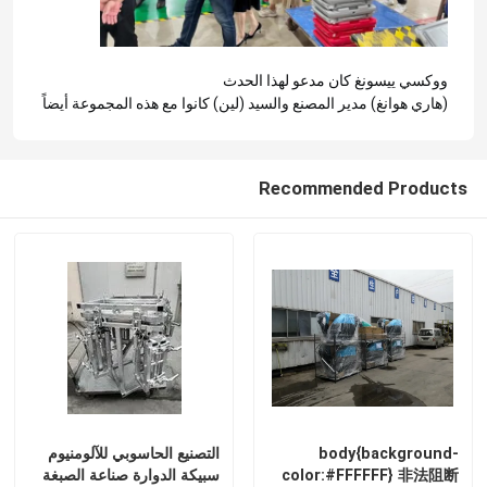
معلومات عنا
ووكسي ييسونغ كان مدعو لهذا الحدث
(هاري هوانغ) مدير المصنع والسيد (لين) كانوا مع هذه المجموعة أيضاً
جولة في المعمل
Recommended Products
مراقبة الجودة
اتصل بنا
أخبار
اطلب اقتباس
body{background-
التصنيع الحاسوبي للآلومنيوم
قالب Rotomoulding
color:#FFFFFF} 非法阻断
سبيكة الدوارة صناعة الصبغة