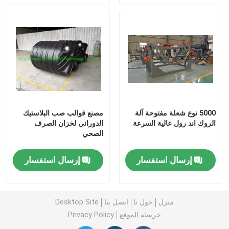
فرن مكوك متحرك
آلة صب الدوران الدائري
آلة تحبيب إعادة تدوير البلاستيك
5000 نوع شعلة مفتوحة آلة
مصنع قوالب صب البلاستيك
طاحن LDPE
الروك اند رول عالية السرعة
الدوراني لخزان الصرف
الصحي
كسارة نفايات البلاستيك
إرسال استفسار
إرسال استفسار
تقطيع نفايات البلاستيك
منزل
حول نا
اتصل بنا
Desktop Site
خريطة الموقع
Privacy Policy
منتجات روتو المقولبة