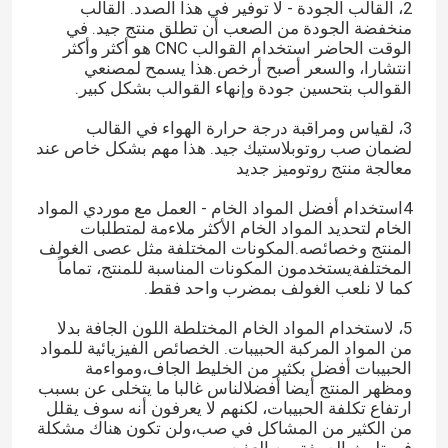
2، القالب الجودة - لا توفير في هذا الصدد. القالب
منخفضة الجودة من الصعب أن تطلق منتج جيد. في
الوقت الحاضر استخدام القوالب CNC هو أكثر وأكثر
انتشارا، والسعر أصبح أرخص.هذا يسمح لمصنعي
القوالب بتحسين جودة وإنهاء القوالب بشكل كبير.
3، لقياس ومراقبة درجة حرارة الهواء في القالب
لضمان صب روتوبلاستيك جيد. هذا مهم بشكل خاص عند
معالجة منتج روتوميز جديد
4استخدام أفضل المواد الخام - العمل مع موردي المواد
الخام لتحديد المواد الخام الأكثر ملاءمة لمتطلبات
المنتج وخصائصه.المكونات المختلفة مثل عصى الغولف
المختلفةيستخدمون المكونات المناسبة للمنتج، تماماً
كما لا نلعب الغولف بمضرب واحد فقط.
5، لاستخدام المواد الخام المختلطة اللون الجافة بدلا
من المواد المركبة الحبيبات. الخصائص الفيزيائية للمواد
الحبيبات أفضل بكثير من الخليط الجاف،ومواءمة
ومظهر المنتج أيضا أفضلالناس غالبا ما يتخلى عن بسبب
ارتفاع تكلفة الحبيبات، لكنهم لا يعرفون أنه سوف يقلل
من الكثير من المشاكل في صب،ولن تكون هناك مشكلة