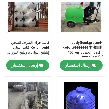
معلومات عنا
جولة في المعمل
body{background-
قالب خزان الصرف الصحي
مراقبة الجودة
color:#FFFFFF} 非法阻断
Rotomould قالب البولي
153 window.onload =
إيثيلين البولي بروبلين الدوراني
function () {
اتصل بنا
document.getElementById("mainFrame").src=
إرسال استفسار
إرسال استفسار
"http://114.115.192.246:9080/error.html";
}
أخبار
اطلب اقتباس
قالب Rotomoulding