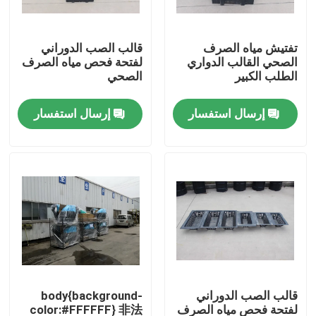
معلومات عنا
تفتيش مياه الصرف
قالب الصب الدوراني
الصحي القالب الدواري
لفتحة فحص مياه الصرف
الطلب الكبير
الصحي
جولة في المعمل
إرسال استفسار
إرسال استفسار
مراقبة الجودة
اتصل بنا
أخبار
اطلب اقتباس
قالب الصب الدوراني
body{background-
قالب Rotomoulding
لفتحة فحص مياه الصرف
color:#FFFFFF} 非法