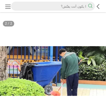
2
/
2