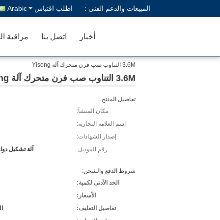
المبيعات والدعم الفنى :
اطلب اقتباس
Arabic
أخبار
اتصل بنا
مراقبة ال
3.6M التناوب صب فرن متحرك آلة Yisong
3.6M التناوب صب فرن متحرك آلة Yisong
تفاصيل المنتج:
مكان المنشأ:
اسم العلامة التجارية:
إصدار الشهادات:
رقم الموديل:
آلة تشكيل دوا
شروط الدفع والشحن:
الحد الأدنى لكمية:
الأسعار:
تفاصيل التغليف:
ال