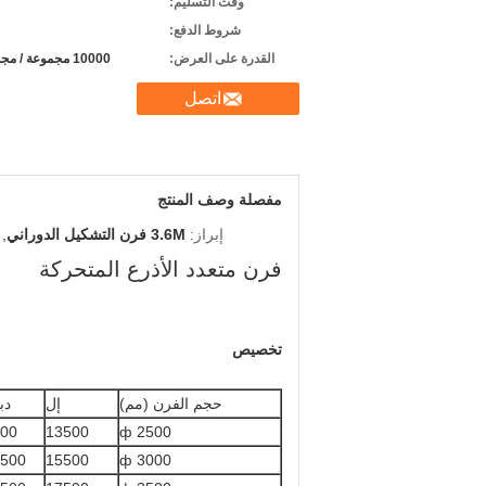
وقت التسليم:
شروط الدفع:
القدرة على العرض:
10000 مجموعة / مجموعات في السنة
اتصل
مفصلة وصف المنتج
إبراز:
3.6M فرن التشكيل الدوراني
,
فرن متعدد الأذرع المتحركة
تخصيص
حجم الفرن (مم)
إل
دب
00
13500
ф 2500
500
15500
ф 3000