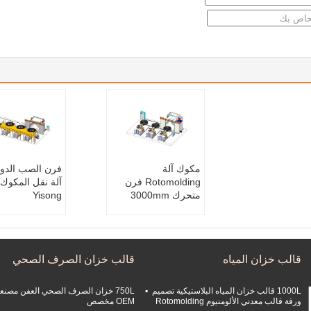
مكوك آلة
فرن الصب الدور
Rotomolding فرن
آلة نقل المكوك
متحرك 3000mm
Yisong
قالب خزان المياه
قالب خزان الصرف الصحي
1000L قالب خزان المياه البلاستيكية تصميم
750L خزان الصرف الصحي العفن مصنع
ورقة قالب معدني الألومنيوم Rotomolding
OEM مخصص