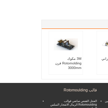
اني
3M مكوك
Rotomolding فرن
3000mm
قالب Rotomoulding
ين
العجل القفص صانعي قوالب
Rotomoulding الرمال الانفجار السلس