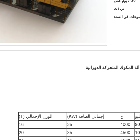
7-30 يوم عمل
تي / ت
آلة المكوك المتحركة الدورانية
ليو
ح
إجمالي الطاقة (KW)
الوزن الإجمالي (T)
16
35
4000
90
20
35
4500
10