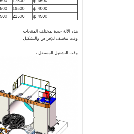
500
17500
ф 3500
500
19500
ф 4000
500
21500
ф 4500
هذه الآلة جيدة لمختلف المنتجات
وقت مختلف للإقراض والتشكيل ،
وقت التشغيل المستقل ،