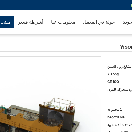
جودة
جولة في المعمل
معلومات عنا
أشرطة فيديو
منتجا
تشانغ زو ، الصين
Yisong
CE ISO
رة متحركة للفرن
1 مجموعة
negotiable
تعبئة حالة خشبية