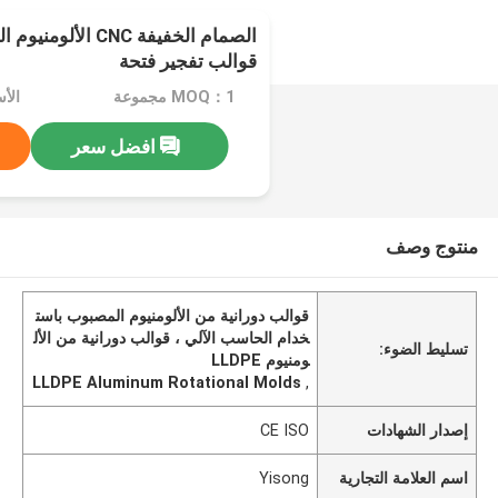
الصمام الخفيفة CNC ا
قوالب تفجير فتحة
MOQ：1 مجموعة
الأسعا
افضل سعر
منتوج وصف
قوالب دورانية من الألومنيوم المصبوب باست
خدام الحاسب الآلي ، قوالب دورانية من الأل
تسليط الضوء:
ومنيوم LLDPE
LLDPE Aluminum Rotational Molds
,
إصدار الشهادات
CE ISO
اسم العلامة التجارية
Yisong