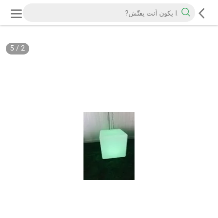
5
/
2