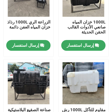
معلومات عنا
1000L خزان المياه
الزراعة الري 1000L رذاذ
صانعي الأدوات القالب
خزان المياه العفن دائمة
جولة في المعمل
الحقن الحديثة
إرسال استفسار
إرسال استفسار
مراقبة الجودة
اتصل بنا
أخبار
اطلب اقتباس
قالب Rotomoulding
مقاوم للتآكل 1000L رش
صناعة الصقيع البلاستيكية