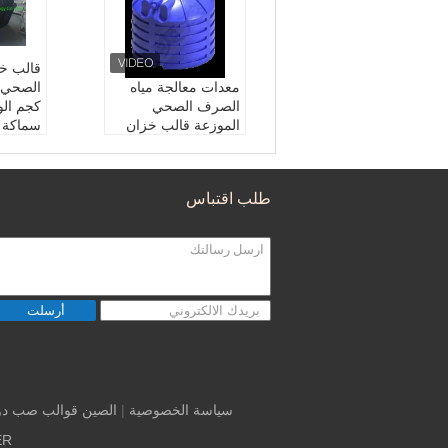
قالب خ
معدات معالجة مياه
الصرف الصحي
الموزعة قالب خزان
سماكة
الصرف الصحي
ustrial,
Home
Rotomolding
نموذج رقم.:
حجم متنو
Variety
طلب اقتباس
ع يعتمد على طلب الع
On Cli
ميل
Require
رمز النظام المنسق:
8
ngular
mooth
480790090
تخصيص:
تعتمد على ال
عميل تتطلب
أرسلت
علامة تجارية:
ييسونغ
سياسة الخصوصية
|
الصين قوالب صب دور
ER