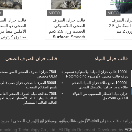
زان الصرف
قالب خزان الصرف
قالب خزان الص
الصحي المتكامل 2.5
الصحي البلاستيكي
الصحي ذو السط
كجم الوزن 2 مم
الحديث وزن 2.5 كجم
الأملس معبأ في
Smooth
Surface:
صندوق كرتوني
e:
Customized
Structure:
Integrate
Usage::
Ind
aging:
Carton
d
Box
Origin::
China
Model NO.:
قالب خزان المياه
قالب خزان الصرف الصحي
Weight:
2.5kg
Customization::
Av
Size Depend 
ge::
Industrial,
ailable | Customized
ent′s 
Home
Request
Shape:
Recta
1000L قالب خزان المياه البلاستيكية تصميم
750L خزان الصرف الصحي العفن مصنع
Surface:
S
ورقة قالب معدني الألومنيوم Rotomolding
OEM مخصص
10000L صانع طلاء خزان المياه الضخم
5000L الصرف الصحي خزان صب قالب
طلاء تدوير خزان البلاستيك المحلي
تلميع الصفائح المعدنية
خزان مياه الأمطار المصبوب من الفولاذ
750L معالجة مياه الصرف الصحي القال
الخفيف 2500 مل
القالب الدوار القالب الأسعار الجيدة الجو
العالية القالب السبتيكي
E-Mail
|
خريطة الموقع
| موقع الجوال
انية ، قالب خزان تحت الأرض ، قالب ألومنيوم لخزان الصرف الصحي المزود.
omolding Technology Co., Ltd.. All Rights Reserved. Developed by
EC