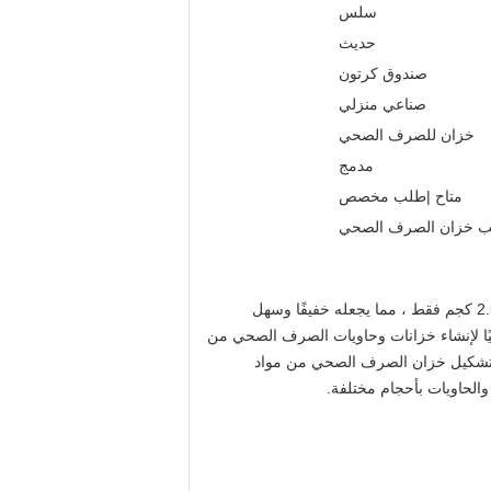
سلس
حديث
صندوق كرتون
صناعي منزلي
خزان للصرف الصحي
مدمج
متاح |طلب مخصص
لب خزان الصرف الصحي
يوفر قالب خزان الصرف الصحي بنية متكاملة ومصممة خصيصًا للاستخدام الصناعي والمنزلي.إنه متوفر باللون الأسود ويزن 2.5 كجم فقط ، مما يجعله خفيفًا وسهل
يًا لإنشاء خزانات وحاويات الصرف الصحي من
الب تشكيل خزان الصرف الصحي من مواد
والحاويات بأحجام مختلفة.