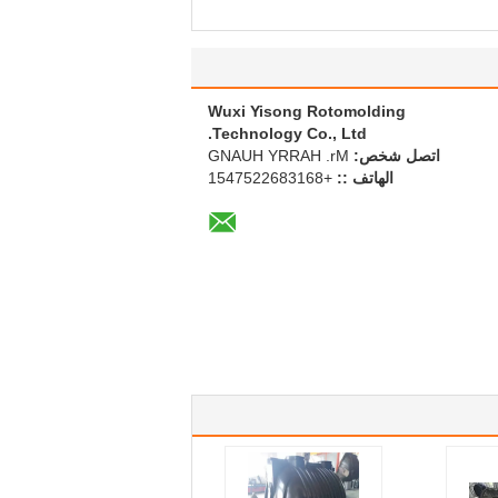
Wuxi Yisong Rotomolding
Technology Co., Ltd.
اتصل شخص:
Mr. HARRY HUANG
الهاتف ::
+8613862257451