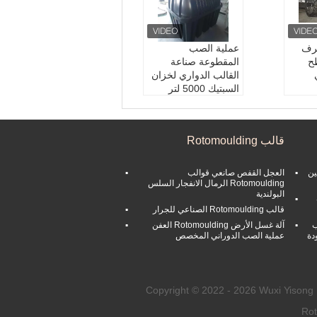
رف
عملية الصب
ح
المقطوعة صناعة
القالب الدواري لخزان
السبتيك 5000 لتر
Size:
Customized
Siz
Packaging:
Carton
Pack
Box
قالب Rotomoulding
Weight:
2.5kg
Usage::
Industrial,
Usa
Home
ين
العجل القفص صانعي قوالب
Rotomoulding الرمال الانفجار السلس
البولندية
قالب Rotomoulding الصناعي للجرار
ب
آلة غسل الأرض Rotomoulding العفن
دة
عملية الصب الدوراني المخصص
Copyright © 2022 - 2026 Wuxi Yisong
Rot