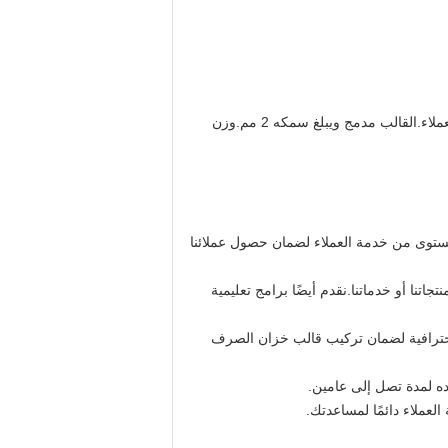
قالب تشكيل خزان الصرف الصحي هو الحل الأمثل لإنتاج حاويات الصرف الصحي.إنه منتج مصنوع خصيصًا مصمم لمتطلبات العملاء.القالب مدمج ويبلغ سمكه 2 مم.وزن
مستوى من خدمة العملاء لضمان حصول عملائنا
ة قد تكون لديكم حول منتجاتنا أو خدماتنا.نقدم أيضًا برامج تعليمية
ب احترافية لضمان تركيب قالب خزان الصرف
ده لمدة تصل إلى عامين.
العملاء دائمًا لمساعدتك.