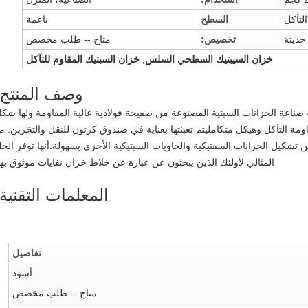
لتآكل
السطح
ناعمة
حديثة
تخصيص:
متاح -- طلب مخصص
خزان السيبتيك السطحي السلس
,
خزان السبتيك المقاوم للتآكل
وصف المنتج:
صناعة الخزانات السبتية المصنوعة من صفيحة فولاذية عالية المقاومة ولها شك
 ملم وتتميز بمقاومة التآكل وهيكل متكامليتم تعبئتها بعناية في صندوق كرتون للنقل والتخزين. م
 تشكيل الخزانات السفتيكية والحاويات السبتيكية الأخرى بسهولة.أنها توفر الح
المثالي لأولئك الذين يبحثون عن عبارة عن خلاط خزان نفايات موثوق بها
المعلمات التقنية:
تفاصيل
أسود
متاح -- طلب مخصص