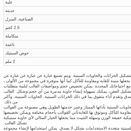
علبة
حديثة
الصناعية، المنزل
2.5 كجم
متكاملة
ناعمة
حوض السبتيك
2 ملم
تشكيل الخزانات والحاويات السبتية. ويتم تصنيع عبارة عن عبارة عن عبارة عن
 يجعلها متينة للغاية ومقاومة للتآكل.كما أنها متوفرة في مجموعة من الألوان ،
 مع احتياجاتك المحددة. يمكن تخصيص حجم ومواصفات القالب لتلبية متطلبات
ة تشكيل العفن، يمكنك بسهولة إنشاء حاوية مدمرة من أي حجم وشكل. القالب
ق وتقدم أداء متفوق.بما في ذلك الخزانات السبتية، الحاويات السبتية، وأكثر
من ذلك.
اويات السبتية بأدائها الممتاز وعمر خدمتها الطويل.وهي مصنوعة من القوالب
 مقاومة للتآكل وموثوق بها للغايةتأتي القوالب بأحجام مختلفة ويمكن تخصيصها
تيكية خفيفة الوزن وسهلة التثبيت.مما يجعلها الخيار المثالي لأي حاوية سبتيكية
تشكل القالب.
لسبتية متعددة الاستخدامات بشكل لا يصدق. يمكن استخدامها لإنشاء مجموعة