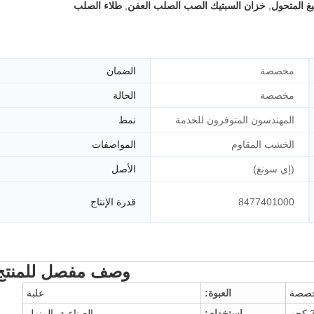
غ المتحول
,
خزان السبتيك الصب الصلب العفن
,
طلاء الصلب
مخصصة
الضمان
مخصصة
الحالة
المهندسون المتوفرون للخدمة
نمط
الخشب المقاوم
المواصفات
(إي سونغ)
الأصل
8477401000
قدرة الإنتاج
وصف مفصل للمنتج
صصة
العبوة:
علبة
جم
استخدام:
الصناعية، المنزل