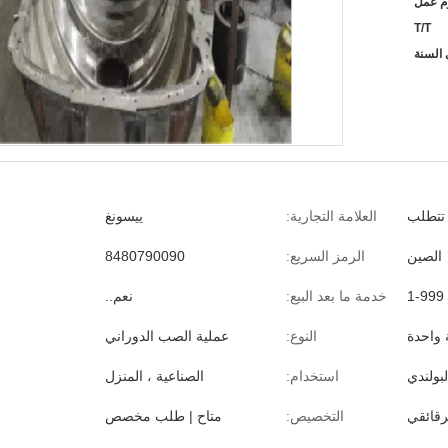
T/T
 تتطلب
العلامة التجارية:
ييسونغ
الصين
الرمز السريع:
8480790090
1-999
خدمة ما بعد البيع:
نعم..
واحدة
النوع:
عملية الصب الدوراني
لبولندي
استخدام:
الصناعية ، المنزل
رقائقي
التخصيص:
متاح | طلب مخصص