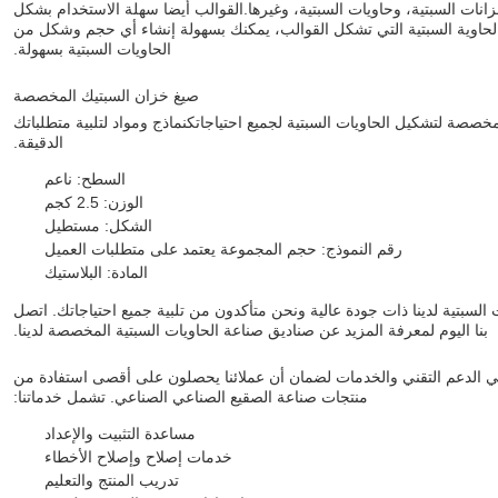
انات السبتية، وحاويات السبتية، وغيرها.القوالب أيضا سهلة الاستخدام بشكل
الحاوية السبتية التي تشكل القوالب، يمكنك بسهولة إنشاء أي حجم وشكل من
الحاويات السبتية بسهولة.
صيغ خزان السبتيك المخصصة
صة لتشكيل الحاويات السبتية لجميع احتياجاتكنماذج ومواد لتلبية متطلباتك
الدقيقة.
السطح: ناعم
الوزن: 2.5 كجم
الشكل: مستطيل
رقم النموذج: حجم المجموعة يعتمد على متطلبات العميل
المادة: البلاستيك
لسبتية لدينا ذات جودة عالية ونحن متأكدون من تلبية جميع احتياجاتك. اتصل
بنا اليوم لمعرفة المزيد عن صناديق صناعة الحاويات السبتية المخصصة لدينا.
 الدعم التقني والخدمات لضمان أن عملائنا يحصلون على أقصى استفادة من
منتجات صناعة الصقيع الصناعي الصناعي. تشمل خدماتنا:
مساعدة التثبيت والإعداد
خدمات إصلاح وإصلاح الأخطاء
تدريب المنتج والتعليم