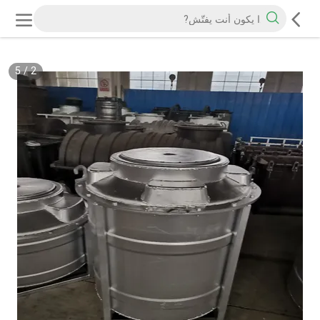
5
/
2