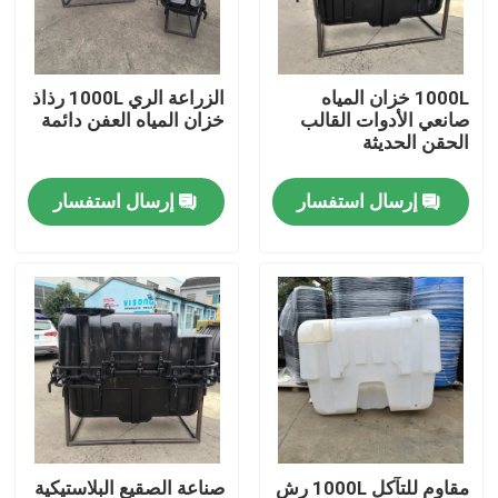
معلومات عنا
1000L خزان المياه
الزراعة الري 1000L رذاذ
صانعي الأدوات القالب
خزان المياه العفن دائمة
جولة في المعمل
الحقن الحديثة
إرسال استفسار
إرسال استفسار
مراقبة الجودة
اتصل بنا
أخبار
اطلب اقتباس
قالب Rotomoulding
مقاوم للتآكل 1000L رش
صناعة الصقيع البلاستيكية