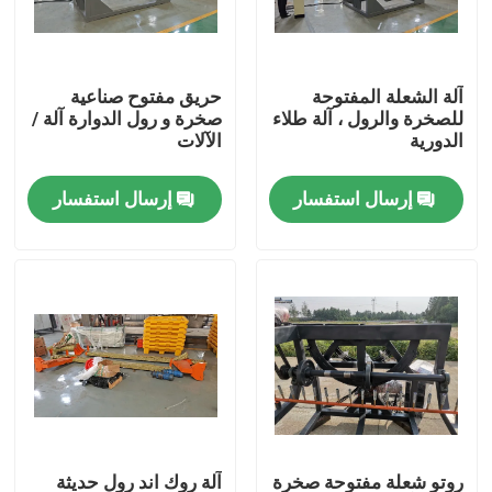
معلومات عنا
آلة الشعلة المفتوحة
حريق مفتوح صناعية
للصخرة والرول ، آلة طلاء
صخرة و رول الدوارة آلة /
جولة في المعمل
الدورية
الآلات
إرسال استفسار
إرسال استفسار
مراقبة الجودة
اتصل بنا
أخبار
اطلب اقتباس
قالب Rotomoulding
روتو شعلة مفتوحة صخرة
آلة روك اند رول حديثة