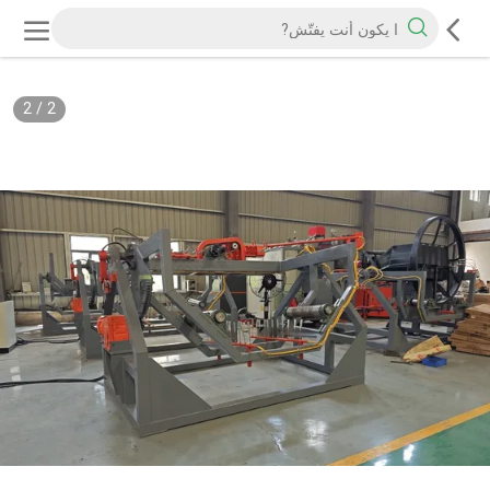
2
/
2