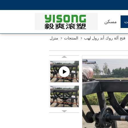
ت
مسكن
فتح آلة روك أند رول لهب
المنتجات
منزل