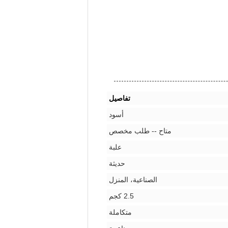
تفاصيل
أسود
متاح -- طلب مخصص
علبة
حديثة
الصناعية، المنزل
2.5 كجم
متكاملة