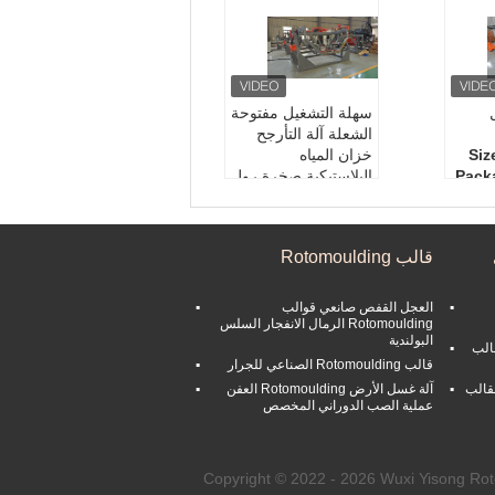
سهلة التشغيل مفتوحة
الشعلة آلة التأرجح
Siz
خزان المياه
Pack
البلاستيكية صخرة رول
آلة
Size:
Customized
W
Packaging:
Carton
Usa
قالب Rotomoulding
Box
Weight:
1000kg
Usage::
Industrial,
العجل القفص صانعي قوالب
Home
Rotomoulding الرمال الانفجار السلس
البولندية
الب
قالب Rotomoulding الصناعي للجرار
لقالب
آلة غسل الأرض Rotomoulding العفن
عملية الصب الدوراني المخصص
Copyright © 2022 - 2026 Wuxi Yisong Ro