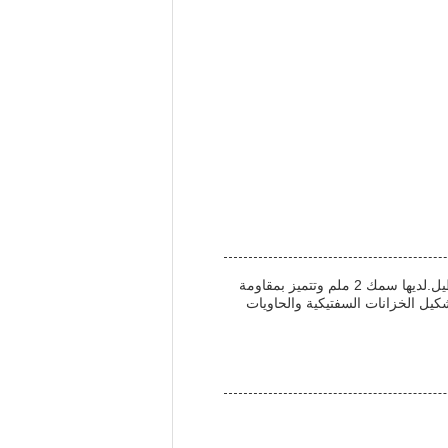
صناعة الخزانات السبتية هي صناعة صناعة الخزانات السبتية المصنوعة من صفيحة فولاذية عالية المقاومة ولها شكل مستطيل.لديها سمك 2 ملم وتتميز بمقاومة
كيل الخزانات السفتيكية والحاويات