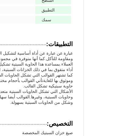
السطح
التطبيق
سمك
التطبيقات:
عبارة عن عبارة عن أداة أساسية لتشكيل الخز
ومقاومة للتآكل.كما أنها متوفرة في مجموع
العملاء.بمساعدة هذا الحاوية السبتية تش
أداء متفوق.بما في ذلك الخزانات السبتية، ا
كما تشتهر القوالب التي تشكل الحاويات الس
وموثوق بها للغايةتأتي القوالب بأحجام مختل
حاوية سبتيكية تشكل القالب.
الأشكال التي تشكل الحاويات السبتية متعد
وحاويات السبتية، وغيرها.القوالب أيضا سه
وشكل من الحاويات السبتية بسهولة.
التخصيص:
صيغ خزان السبتيك المخصصة