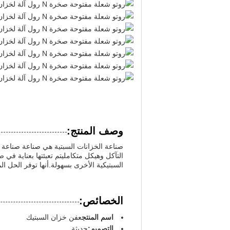
وصف المنتج:
التآكل وهيكل متكامليتم تعبئتها بعناية في
السبتيكية الأخرى بسهولة.أنها توفر الحل ا
الخصائص:
اسم المنتج
عفن خزان السبتيك
التصميم:
حديثة