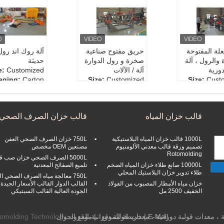
علة المفتوحة
حريق مفتوح صناعية
آلة روك اند رول
والرول ، آلة
صخرة و رول الدوارة
حديثة
دورية
آلة / الآلات
Customized
e:
aging:
Carton
Size:
Customized
Size:
Cust
Box
Packaging:
Carton
Packaging:
eight:
1000kg
Box
ge::
Industrial,
Weight:
1000kg
Weight:
قالب خزان المياه
قالب خزان الصرف الصحي
Home
Usage::
Industrial,
Usage::
Ind
Home
1000L قالب خزان المياه البلاستيكية
750L خزان الصرف الصحي العفن
تصميم ورقة قالب معدني الألومنيوم
مصنعين OEM مخصص
Rotomolding
5000L الصرف الصحي خزان صب ق
10000L صانع طلاء خزان المياه الضخم
تلميع الصفائح المعدنية
طلاء تدوير خزان البلاستيك المحلي
750L معالجة مياه الصرف الصحي ا
خزان مياه الأمطار المصبوب من الفولاذ
القالب الدوار القالب الأسعار الجيدة
الخفيف 2500 مل
الجودة العالية القالب السبتيكي
E-Mail
|
خريطة الموقع
ة ، معدات قولبة دورانية ، معدات قولبة دورانية المزود.
| موقع الجوال
tomolding Technology