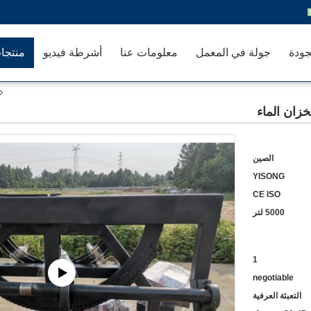
جودة
جولة في المعمل
معلومات عنا
أشرطة فيديو
منتجا
الصين
YISONG
CE ISO
5000 لتر
1
negotiable
التعبئة العرفية