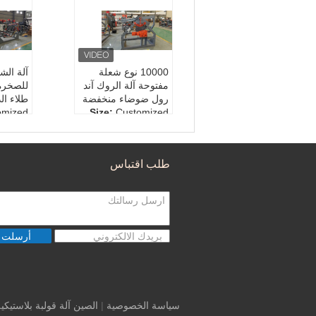
10000 نوع شعلة
آلة الش
مفتوحة آلة الروك آند
للصخرة 
رول ضوضاء منخفضة
طلاء ال
omized
Size:
Customized
Carton
Packaging:
Carton
Box
Box
1000kg
Weight:
1000kg
طلب اقتباس
ustrial,
Usage::
Industrial,
Home
Home
أرسلت
سياسة الخصوصية
|
الصين آلة قولبة بلاستيكي