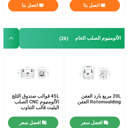
اتصل بنا
اتصل بنا
الألومنيوم الصلب الخام
(26)
20L مربع بارد العفن
45L قوالب صندوق الثلج
Rotomoulding العفن
الألومنيوم CNC الصلب
البليت قالب التناوب
افضل سعر
افضل سعر