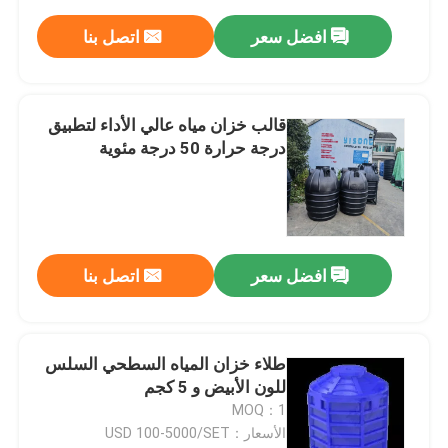
افضل سعر
اتصل بنا
قالب خزان مياه عالي الأداء لتطبيق
درجة حرارة 50 درجة مئوية
افضل سعر
اتصل بنا
طلاء خزان المياه السطحي السلس
للون الأبيض و 5 كجم
MOQ：1
الأسعار：USD 100-5000/SET