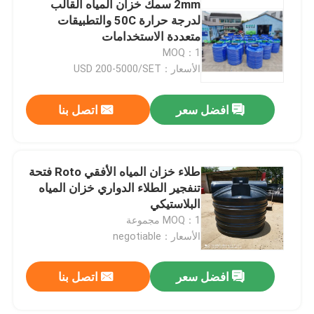
2mm سمك خزان المياه القالب
لدرجة حرارة 50C والتطبيقات
فرن مكوك متحرك
متعددة الاستخدامات
MOQ：1
الأسعار：USD 200-5000/SET
آلة صب الدوران الدائري
افضل سعر
اتصل بنا
آلة تحبيب إعادة تدوير البلاستيك
طاحن LDPE
طلاء خزان المياه الأفقي Roto فتحة
تنفجير الطلاء الدواري خزان المياه
البلاستيكي
كسارة نفايات البلاستيك
MOQ：1 مجموعة
الأسعار：negotiable
تقطيع نفايات البلاستيك
افضل سعر
اتصل بنا
منتجات روتو المقولبة