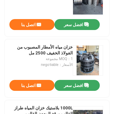
معلومات عنا
افضل سعر
اتصل بنا
جولة في المعمل
مراقبة الجودة
خزان مياه الأمطار المصبوب من
الفولاذ الخفيف 2500 مل
MOQ：1 مجموعة
اتصل بنا
الأسعار：negotiable
أخبار
افضل سعر
اتصل بنا
اطلب اقتباس
1000L بلاستيك خزان المياه طراز
قالب Rotomoulding
القالب ورقة المعدن القالب