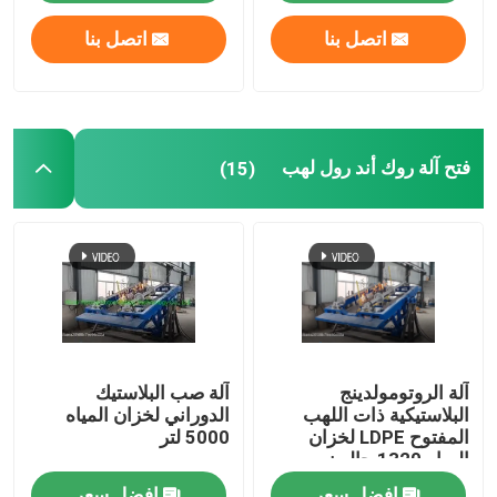
اتصل بنا
اتصل بنا
فتح آلة روك أند رول لهب
(15)
آلة الروتومولدينج
آلة صب البلاستيك
البلاستيكية ذات اللهب
الدوراني لخزان المياه
المفتوح LDPE لخزان
5000 لتر
المياه 1320 جالون
افضل سعر
افضل سعر