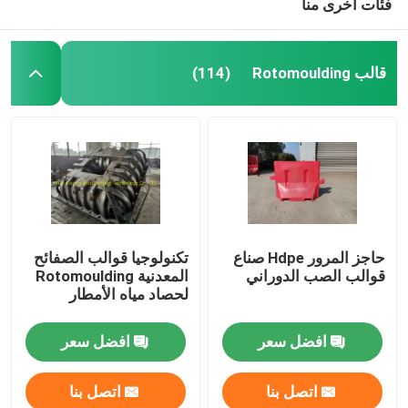
فئات أخرى منا
قالب Rotomoulding
(114)
حاجز المرور Hdpe صناع
تكنولوجيا قوالب الصفائح
قوالب الصب الدوراني
المعدنية Rotomoulding
لحصاد مياه الأمطار
افضل سعر
افضل سعر
اتصل بنا
اتصل بنا