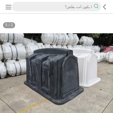
5
/
2