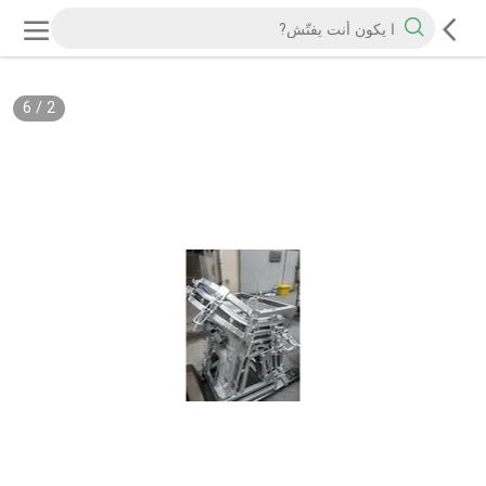
6
/
2