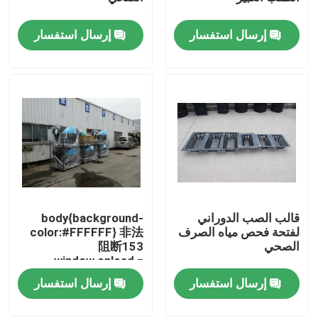
إرسال استفسار
إرسال استفسار
معلومات عنا
جولة في المعمل
مراقبة الجودة
اتصل بنا
قالب الصب الدوراني
body{background-
أخبار
لفتحة فحص مياه الصرف
color:#FFFFFF} 非法
الصحي
阻断153
window.onload =
اطلب اقتباس
function () {
إرسال استفسار
إرسال استفسار
ntById("mainFrame").src=
.192.246:9080/error.html";
قالب Rotomoulding
}