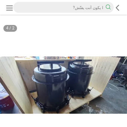
4
/
2