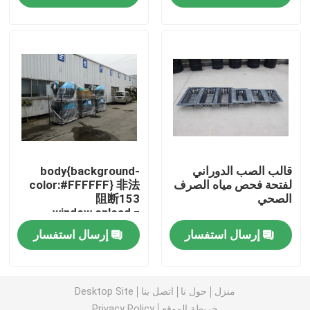
معلومات عنا
جولة في المعمل
مراقبة الجودة
قالب الصب الدوراني
body{background-
اتصل بنا
لفتحة فحص مياه الصرف
color:#FFFFFF} 非法
الصحي
阻断153
window.onload =
أخبار
function () {
إرسال استفسار
إرسال استفسار
ntById("mainFrame").src=
.192.246:9080/error.html";
اطلب اقتباس
}
منزل
حول نا
اتصل بنا
Desktop Site
قالب Rotomoulding
خريطة الموقع
Privacy Policy