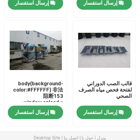
إرسال استفسار
إرسال استفسار
معلومات عنا
جولة في المعمل
مراقبة الجودة
اتصل بنا
قالب الصب الدوراني
body{background-
لفتحة فحص مياه الصرف
color:#FFFFFF} 非法
الصحي
阻断153
أخبار
window.onload =
function () {
إرسال استفسار
إرسال استفسار
ntById("mainFrame").src=
اطلب اقتباس
.192.246:9080/error.html";
}
قالب Rotomoulding
منزل
حول نا
اتصل بنا
Desktop Site