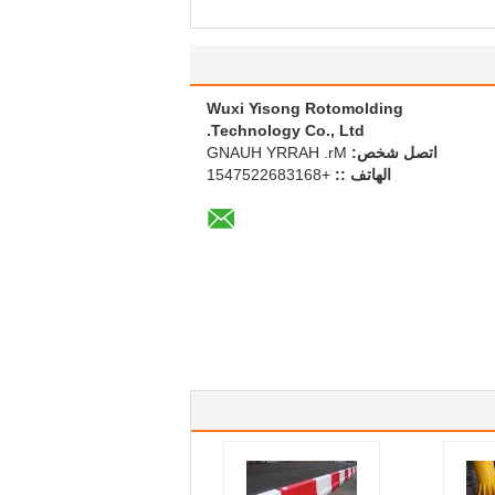
Wuxi Yisong Rotomolding
Technology Co., Ltd.
اتصل شخص:
Mr. HARRY HUANG
الهاتف ::
+8613862257451