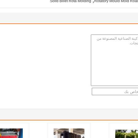
Solid Billet Rota Molding
Rotatory Mould Mold Roa