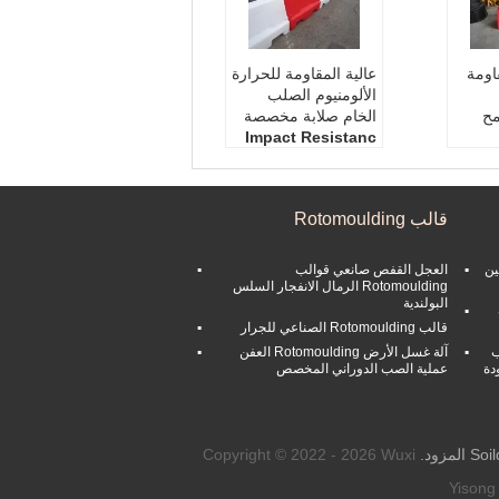
قاومة
عالية المقاومة للحرارة
الألومنيوم الصلب
مح
الخام صلابة مخصصة
Impact Resistanc
e:
High
Hard
Corrosion Resista
nce:
High
Stre
قالب Rotomoulding
Weight:
Customize
d
Heat 
Material:
Aluminum
ين
العجل القفص صانعي قوالب
Rotomoulding الرمال الانفجار السلس
البولندية
قالب Rotomoulding الصناعي للجرار
ب
آلة غسل الأرض Rotomoulding العفن
دة
عملية الصب الدوراني المخصص
Copyright © 2022 - 2026 Wuxi
Yisong