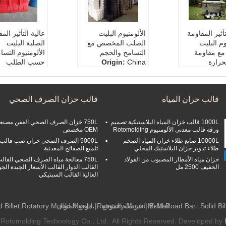
تأثير المقاومة
الألومنيوم البليت
عالية التأثير الم
وم البليت
الصلب المخصص مع
الصلبة البليت
مع مقاومة
التسامح والحجم
الألومنيوم التسا
لحرارة
China
Origin:
حسب الطلب
ness:
Customi
Tolerance:
Customi
Impact Res
zed
zed
ngth:
Customiz
Form:
Solid
Size:
Cust
قالب خزان المياه
قالب خزان الصرف الصحي
ed
Heat Resistance:
H
Strength:
Cu
Resistance:
H
igh
igh
Color
1000L قالب خزان المياه البلاستيكية تصميم
750L خزان الصرف الصحي العفن مصنع
Origin:
China
ورقة قالب معدني الألومنيوم Rotomolding
OEM مخصص
10000L صانع طلاء خزان المياه الضخم
5000L الصرف الصحي خزان صب قالب
طلاء تدوير خزان البلاستيك المحلي
تلميع الصفائح المعدنية
خزان مياه الأمطار المصبوب من الفولاذ
750L معالجة مياه الصرف الصحي القال
الخفيف 2500 مل
القالب الدوار القالب الأسعار الجيدة الجو
العالية القالب السبتيكي
E-Mail
|
خريطة الموقع
| موقع الجوال
 Rotomolding Technology Co., Ltd.. All Rights Reserved. Developed by