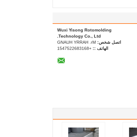
Wuxi Yisong Rotomolding
Technology Co., Ltd.
اتصل شخص:
Mr. HARRY HUANG
الهاتف ::
+8613862257451