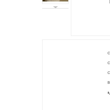
C
C
C
Bi
ة