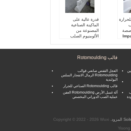
لحرارة
قدرة عالية على
ب
الماكينة الصناعية
خصصة
المصنوعة من
Imp
الألومنيوم الصلب
المقاوم للحرارة حسب
Corr
الطلب
Form:
Solid
قالب Rotomoulding
Color:
Silver
Weig
Size:
Customized
Surface Treatment:
Mater
ين
العجل القفص صانعي قوالب
None
Rotomoulding الرمال الانفجار السلس
البولندية
قالب Rotomoulding الصناعي للجرار
ب
آلة غسل الأرض Rotomoulding العفن
دة
عملية الصب الدوراني المخصص
Copyright © 2022 - 2026 Wuxi
Yisong