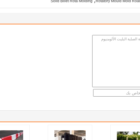
Solid Billet Rota Molding
Rotatory Mould Mold Roa