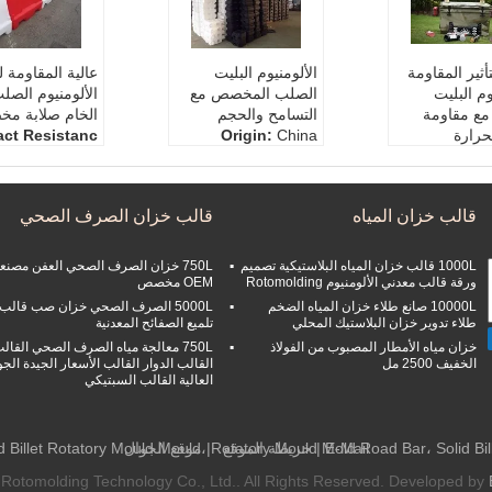
تأثير المقاومة
الألومنيوم البليت
عالية المقاومة ل
وم البليت
الصلب المخصص مع
الألومنيوم الصل
مع مقاومة
التسامح والحجم
الخام صلابة م
لحرارة
China
Origin:
act Resistanc
e:
High
Tolerance:
Customi
Impact Res
osion Resista
zed
nce:
High
Form:
Solid
Size:
Cust
قالب خزان المياه
قالب خزان الصرف الصحي
ht:
Customize
Heat Resistance:
H
Strength:
Cu
d
igh
ial:
Aluminum
Color
1000L قالب خزان المياه البلاستيكية تصميم
750L خزان الصرف الصحي العفن مصنع
ورقة قالب معدني الألومنيوم Rotomolding
OEM مخصص
10000L صانع طلاء خزان المياه الضخم
5000L الصرف الصحي خزان صب قالب
طلاء تدوير خزان البلاستيك المحلي
تلميع الصفائح المعدنية
خزان مياه الأمطار المصبوب من الفولاذ
750L معالجة مياه الصرف الصحي القال
الخفيف 2500 مل
القالب الدوار القالب الأسعار الجيدة الجو
العالية القالب السبتيكي
E-Mail
|
خريطة الموقع
| موقع الجوال
 Rotomolding Technology Co., Ltd.. All Rights Reserved. Developed by