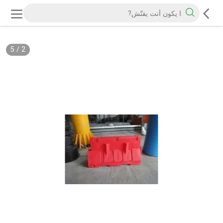
5
/
2