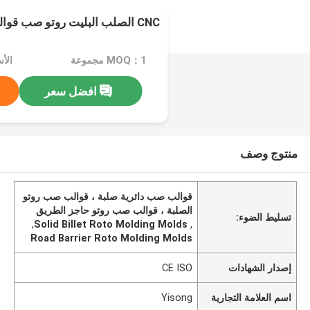
CNC الصلب البليت روتو صب قوالب حاجز الطريق
MOQ：1 مجموعة
الأسعا
افضل سعر
منتوج وصف
قوالب صب دائرية صلبة ، قوالب صب روتو
الصلبة ، قوالب صب روتو حاجز الطريق
تسليط الضوء:
,
Solid Billet Roto Molding Molds
,
Road Barrier Roto Molding Molds
إصدار الشهادات
CE ISO
اسم العلامة التجارية
Yisong