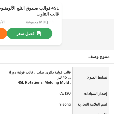
قالب التناوب
MOQ：1 مجموعة
الأسعا
افضل سعر
منتوج وصف
قالب قولبة دائري صلب ، قالب قولبة دوران
تسليط الضوء:
ي 45 لتر
45L Rotational Molding Mold
,
إصدار الشهادات
CE ISO
اسم العلامة التجارية
Yisong