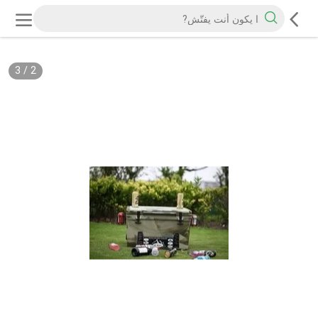
3
/
2