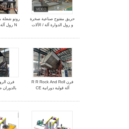
حريق مفتوح صناعية صخرة
روتو شعلة 
و رول الدوارة آلة / الآلات
N رول آلة لخزان الماء
فرن R R Rock And Roll
فرن الرو
آلة قولبة دورانية CE
بالدوران صب