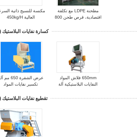
مطحنة LDPE مع تكلفة
مكنسة للنسيج ذاتية السرع
اقتصادية، قرص طحن 800
العالية 450kg/H
مم، المحرك الرئيسي 55
كيلوواط
كسارة نفايات البلاستيك
2)
650mm فلاش المواد
عرض الشفرة 650 مم 
النفايات البلاستيكية آلة
تكسير نفايات المواد
كسارة
البلاستيكية
تقطيع نفايات البلاستيك
1)