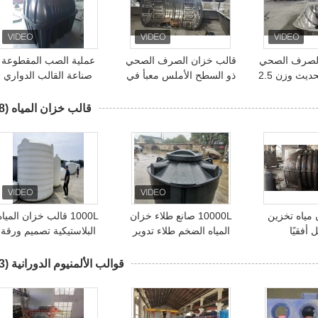
الصرف الصحي
قالب خزان الصرف الصحي
عملية الصب المقطوعة
البلاستيكي الحديث وزن 2.5
ذو السطح الأملس معبأ في
صناعة القالب الدواري
جم
صندوق كرتوني
لخزان السبتيك 5000 لتر
قالب خزان المياه
(58)
مياه تخزين
10000L صانع طلاء خزان
1000L قالب خزان المياه
 أفقيًا
المياه الضخم طلاء تدوير
البلاستيكية تصميم ورقة
خزان البلاستيك المحلي
قالب معدني الألومنيوم
Rotomolding
قوالب الألمنيوم الدورانية
(33)