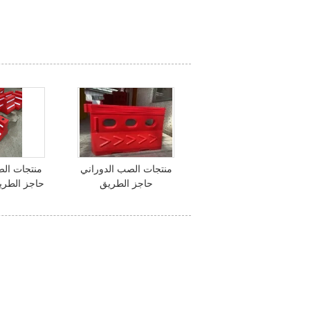
منتجات الصب الدوراني
منتجات الص
حاجز الطريق
حاجز الطر
1350x750mm 3 ثقوب
00x600