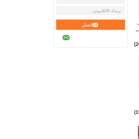
ب
اتصل
 طلقات