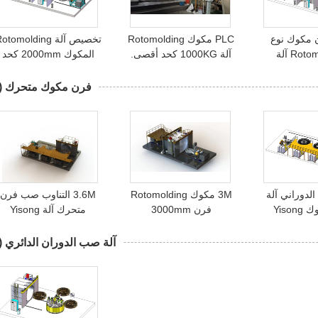
فرن مكوك نوع
PLC مكوك Rotomolding
تخصيص آلة otomolding
Rot آلة
آلة 1000KG كحد أقصى.
المكوك 2000mm كحد
الوزن 3000 مم كحد أقصى.
أقصى. ارتفاع 80-0
قطر الدائرة
واط إجمالي الطاقة
فرن مكوك متحرك
4)
لدوراني آلة
3M مكوك Rotomolding
3.6M التناوب صب فرن
Yiso
فرن 3000mm
متحرك آلة Yisong
آلة صب الدوران الدائري
1)