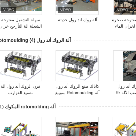
مفتوحة صخرة
آلة روك اند رول حديثة
سهلة التشغيل مفتوحة
الشعلة آلة التأرجح خزان
المياه البلاستيكية صخرة
رول آلة
آلة الروك أند رول Rotomoulding
(4)
ك أند رول
كاياك صنع الروك أند رول
فرن الروك أند رول آلة
 الآلة Rr
آلة Rotomoulding سوينغ
تصنيع القوارب
RR
آلة rotomolding المكوك
(11)