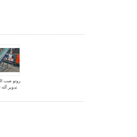
روتو صب الب
تدوير آلة ت
المت