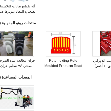
آلة تقطيع نفايات البلاستي
الصغيرة المعاد تدويرها ص
التناوب
منتجات روتو المقولبة
8)
ب الدوراني
Rotomolding Roto
خزان معالجة مياه الصرف
يق （أحمر）
Moulded Products Road
الصحي AA تنظيم خزان
6
Fence 1500x1200mm
التقليد والاستمرار AA
المعدات المساعدة
1)